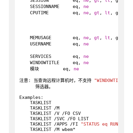
    SESSION         eq, 
ne
, 
gt
, 
lt
, ge, l
    SESSIONNAME     eq, 
ne
               
    CPUTIME         eq, 
ne
, 
gt
, 
lt
, ge, l
                                          
                                         
                                         
    MEMUSAGE        eq, 
ne
, 
gt
, 
lt
, ge, l
    USERNAME        eq, 
ne
              
                                         
    SERVICES        eq, 
ne
               
    WINDOWTITLE     eq, 
ne
               
    模块         eq, 
ne
                   
注意: 当查询远程计算机时，不支持 
"WINDOWTITLE"
 
      筛选器。

Examples:

    TASKLIST

    TASKLIST /M

    TASKLIST /V /FO CSV

    TASKLIST /SVC /FO LIST

    TASKLIST /APPS /FI 
"STATUS eq RUNNING"
    TASKLIST /M wbem*
