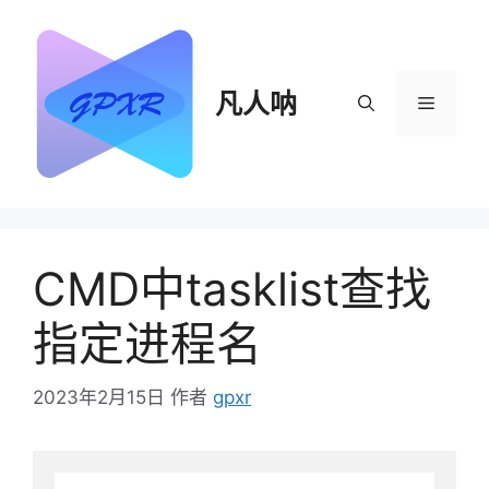
跳
至
内
容
凡人呐
菜
单
CMD中tasklist查找
指定进程名
2023年2月15日
作者
gpxr