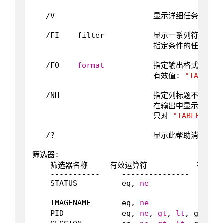
   /V                      显示详细任务信息。

   /FI    filter           显示一系列符合筛选器
                           指定条件的任务。

   /FO    
format
           指定输出格式。

                           有效值: 
"TABLE"
   /NH                     指定列标题不应该

                           在输出中显示。

                           只对 
"TABLE"
 和 
   /?                      显示此帮助消息。

筛选器:

    筛选器名称     有效运算符           有效值

    -----------     ---------------        
    STATUS          eq, 
ne
                
                                           
    IMAGENAME       eq, 
ne
               
    PID             eq, 
ne
, 
gt
, 
lt
, ge, le