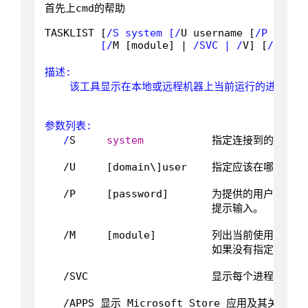
首先上cmd的帮助

TASKLIST [
/S system [/
U username [
/P [passw
         [/
M [module] | 
/SVC | /
V] [
/FI fi
描述:

    该工具显示在本地或远程机器上当前运行的进程列表。
参数列表:

   /
S     
system
           指定连接到的远程系
   /U     [domain\]user    指定应该在哪个
   /P     [password]       为提供的用户
                           提示输入。

   /M     [module]         列出当前使用所给
                           如果没有指定
   /SVC                    显示每个进程中主
   /APPS 显示 Microsoft Store 应用及其关联的进