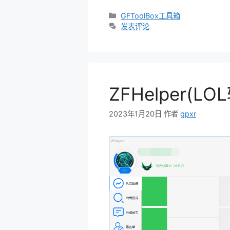
分
GFToolBox工具箱
类
发表评论
ZFHelper(L
2023年1月20日
作者
gpxr