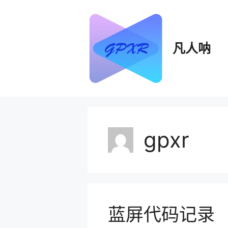
跳
至
内
容
凡人呐
gpxr
蓝屏代码记录