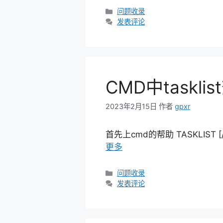
分
问题收录
类
发表评论
CMD中taskl
2023年2月15日
作者
gpxr
首先上cmd的帮助 TASKLIST [/S s
更多
分
问题收录
类
发表评论