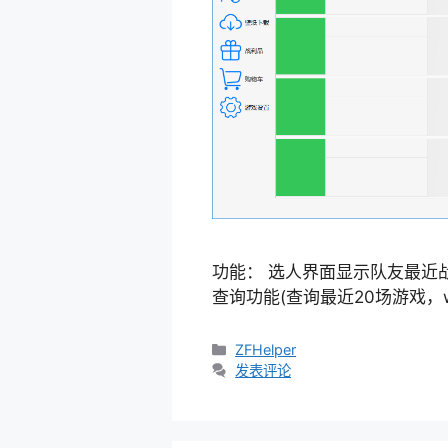
功能： 选人界面显示队友最近战
查询功能(查询最近20场游戏，w
分
ZFHelper
类
发表评论