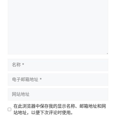
论
名
称
电
子
邮
网
箱
站
地
地
在此浏览器中保存我的显示名称、邮箱地址和网
址
址
站地址，以便下次评论时使用。