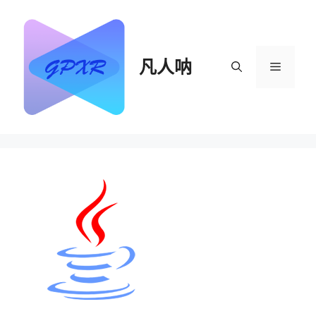
跳
至
内
容
凡人呐
菜
单