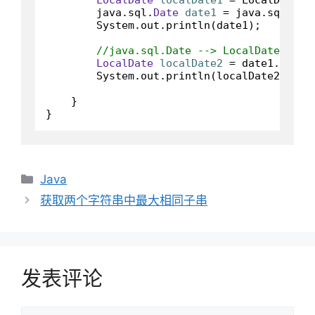
        java.sql.
Date
date1
=
 java.sql.Dat
        System.out.println(date1);

//java.sql.Date --> LocalDate
LocalDate
localDate2
=
 date1.toLoca
        System.out.println(localDate2);

    }

}
分
Java
类
获取两个字符串中最大相同子串
发表评论
评