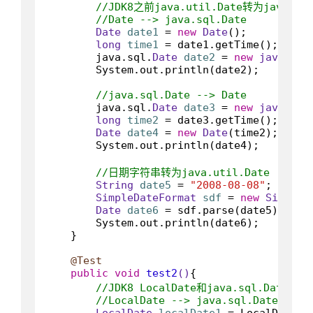
//JDK8之前java.util.Date转为java.s
//Date --> java.sql.Date
Date
date1
=
new
Date
();

long
time1
=
 date1.getTime();

        java.sql.
Date
date2
=
new
java
.sql
        System.out.println(date2);

//java.sql.Date --> Date
        java.sql.
Date
date3
=
new
java
.sql
long
time2
=
 date3.getTime();

Date
date4
=
new
Date
(time2);

        System.out.println(date4);

//日期字符串转为java.util.Date
String
date5
=
"2008-08-08"
;

SimpleDateFormat
sdf
=
new
SimpleD
Date
date6
=
 sdf.parse(date5);

        System.out.println(date6);

    }

@Test
public
void
test2
()
{

//JDK8 LocalDate和java.sql.Date相
//LocalDate --> java.sql.Date
LocalDate
localDate1
=
 LocalDate.o