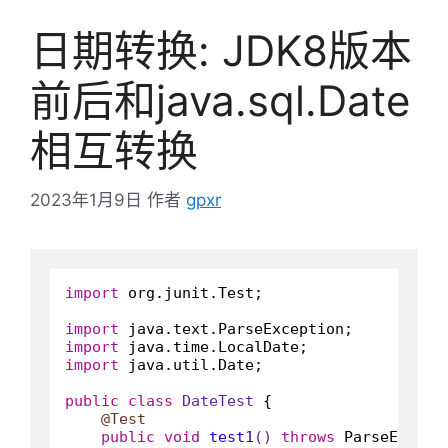
日期转换: JDK8版本
前后和java.sql.Date
相互转换
2023年1月9日
作者
gpxr
import
 org.junit.Test;

import
import
import
 java.util.Date;

public
class
DateTest
 {

@Test
public
void
test1
()
throws
 ParseExcepti